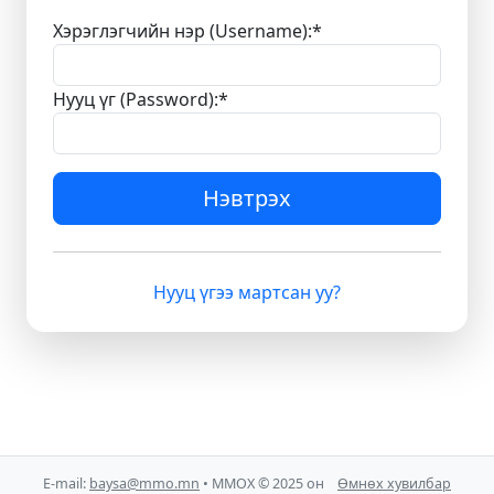
Хэрэглэгчийн нэр (Username):
*
Нууц үг (Password):
*
Нэвтрэх
Нууц үгээ мартсан уу?
E-mail:
baysa@mmo.mn
• ММОХ © 2025 он
Өмнөх хувилбар