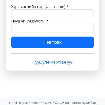
Хэрэглэгчийн нэр (Username):
*
Нууц үг (Password):
*
Нэвтрэх
Нууц үгээ мартсан уу?
E-mail:
baysa@mmo.mn
• ММОХ © 2025 он
Өмнөх хувилбар