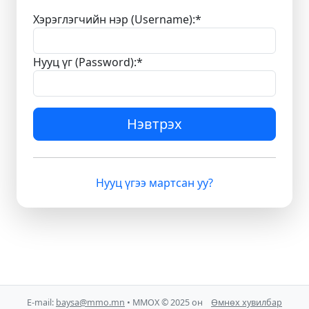
Хэрэглэгчийн нэр (Username):
*
Нууц үг (Password):
*
Нэвтрэх
Нууц үгээ мартсан уу?
E-mail:
baysa@mmo.mn
• ММОХ © 2025 он
Өмнөх хувилбар