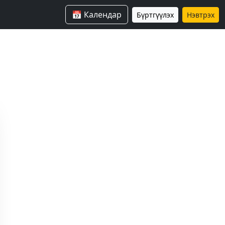
📅 Календар
Бүртгүүлэх
Нэвтрэх