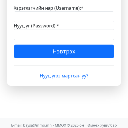
Хэрэглэгчийн нэр (Username):
*
Нууц үг (Password):
*
Нэвтрэх
Нууц үгээ мартсан уу?
E-mail:
baysa@mmo.mn
• ММОХ © 2025 он
Өмнөх хувилбар