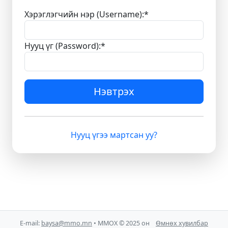
Хэрэглэгчийн нэр (Username):
*
Нууц үг (Password):
*
Нэвтрэх
Нууц үгээ мартсан уу?
E-mail:
baysa@mmo.mn
• ММОХ © 2025 он
Өмнөх хувилбар