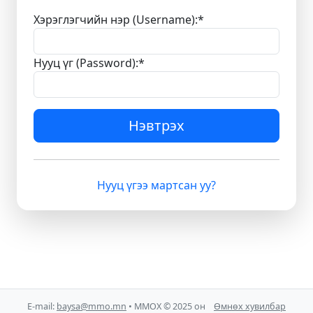
Хэрэглэгчийн нэр (Username):
*
Нууц үг (Password):
*
Нэвтрэх
Нууц үгээ мартсан уу?
E-mail:
baysa@mmo.mn
• ММОХ © 2025 он
Өмнөх хувилбар