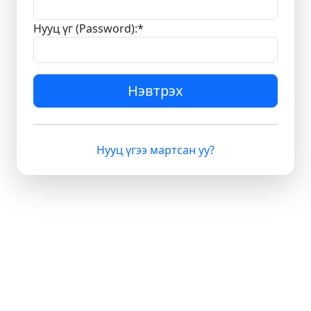
Нууц үг (Password):
*
Нэвтрэх
Нууц үгээ мартсан уу?