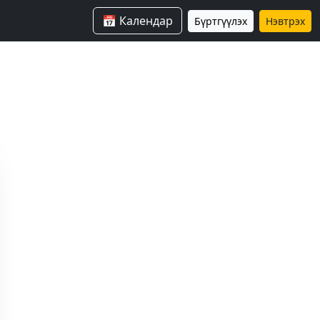
📅 Календар
Бүртгүүлэх
Нэвтрэх