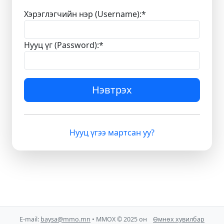
Хэрэглэгчийн нэр (Username):
*
Нууц үг (Password):
*
Нэвтрэх
Нууц үгээ мартсан уу?
E-mail:
baysa@mmo.mn
• ММОХ © 2025 он
Өмнөх хувилбар