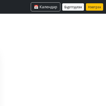
📅 Календар
Бүртгүүлэх
Нэвтрэх