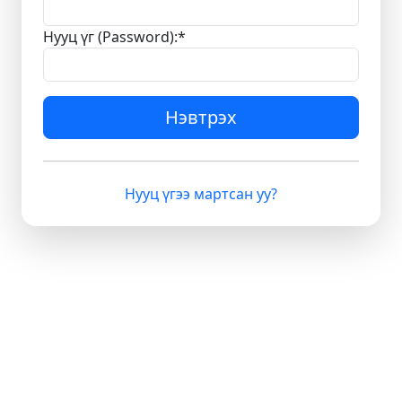
Нууц үг (Password):
*
Нэвтрэх
Нууц үгээ мартсан уу?