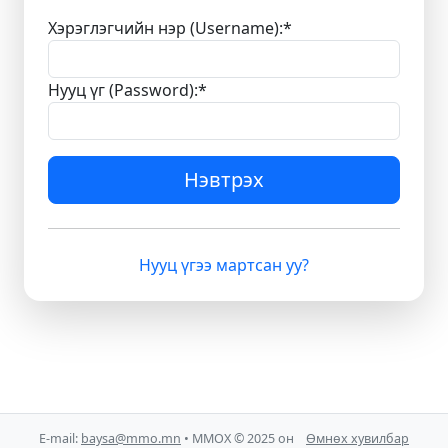
Хэрэглэгчийн нэр (Username):
*
Нууц үг (Password):
*
Нэвтрэх
Нууц үгээ мартсан уу?
E-mail:
baysa@mmo.mn
• ММОХ © 2025 он
Өмнөх хувилбар