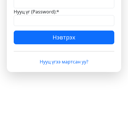
Нууц үг (Password):
*
Нэвтрэх
Нууц үгээ мартсан уу?