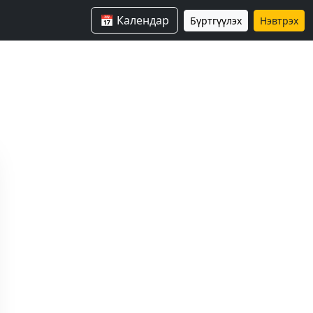
📅 Календар
Бүртгүүлэх
Нэвтрэх