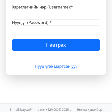
Хэрэглэгчийн нэр (Username):
*
Нууц үг (Password):
*
Нэвтрэх
Нууц үгээ мартсан уу?
E-mail:
baysa@mmo.mn
• ММОХ © 2025 он
Өмнөх хувилбар