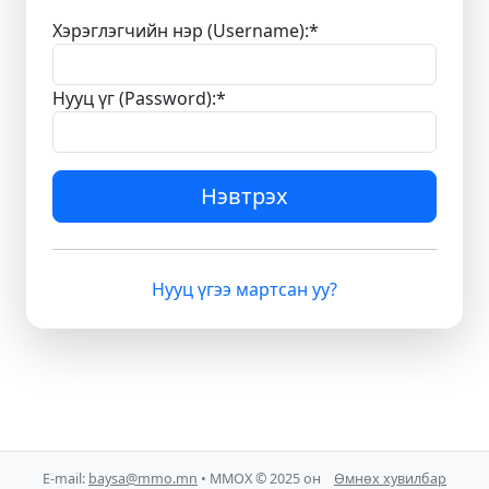
Хэрэглэгчийн нэр (Username):
*
Нууц үг (Password):
*
Нэвтрэх
Нууц үгээ мартсан уу?
E-mail:
baysa@mmo.mn
• ММОХ © 2025 он
Өмнөх хувилбар