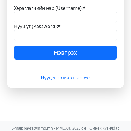
Хэрэглэгчийн нэр (Username):
*
Нууц үг (Password):
*
Нэвтрэх
Нууц үгээ мартсан уу?
E-mail:
baysa@mmo.mn
• ММОХ © 2025 он
Өмнөх хувилбар