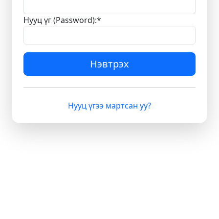
Нууц үг (Password):
*
Нэвтрэх
Нууц үгээ мартсан уу?