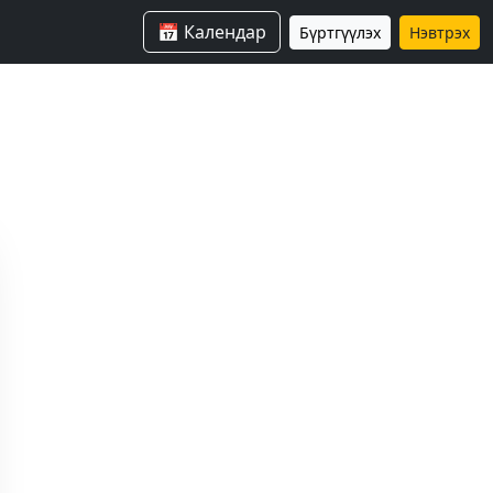
📅 Календар
Бүртгүүлэх
Нэвтрэх