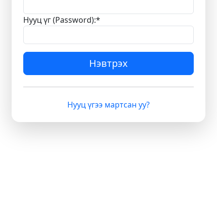
Нууц үг (Password):
*
Нэвтрэх
Нууц үгээ мартсан уу?