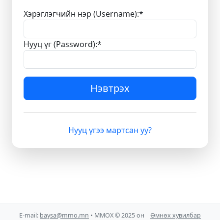
Хэрэглэгчийн нэр (Username):
*
Нууц үг (Password):
*
Нэвтрэх
Нууц үгээ мартсан уу?
E-mail:
baysa@mmo.mn
• ММОХ © 2025 он
Өмнөх хувилбар