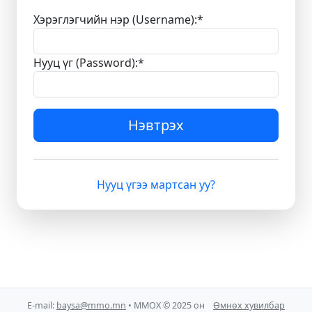
Хэрэглэгчийн нэр (Username):
*
Нууц үг (Password):
*
Нэвтрэх
Нууц үгээ мартсан уу?
E-mail:
baysa@mmo.mn
• ММОХ © 2025 он
Өмнөх хувилбар