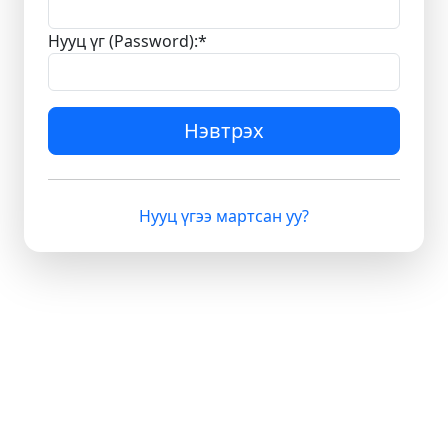
Нууц үг (Password):
*
Нэвтрэх
Нууц үгээ мартсан уу?