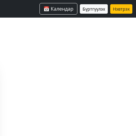
📅 Календар
Бүртгүүлэх
Нэвтрэх